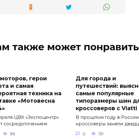
ам также может понравить
 моторов, герои
Для города и
рта и самая
путешествий: выяс
ероятная техника на
самые популярные
тавке «Мотовесна
типоразмеры шин д
4»
кроссоверов с Viatti
апреля ЦВК «Экспоцентр»
В прошлом году в России
ет сосредоточением
кроссоверы заняли двадц
99
0
131