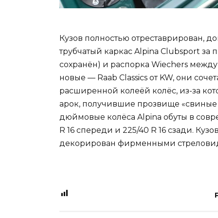
Кузов полностью отреставрирован, д
трубчатый каркас Alpina Clubsport з
сохранён) и распорка Wiechers межд
новые — Raab Classics от KW, они соч
расширенной колеёй колёс, из-за ко
арок, получившие прозвище «свиные 
дюймовые колёса Alpina обуты в сов
R 16 спереди и 225/40 R 16 сзади. Ку
декорирован фирменными стреловид