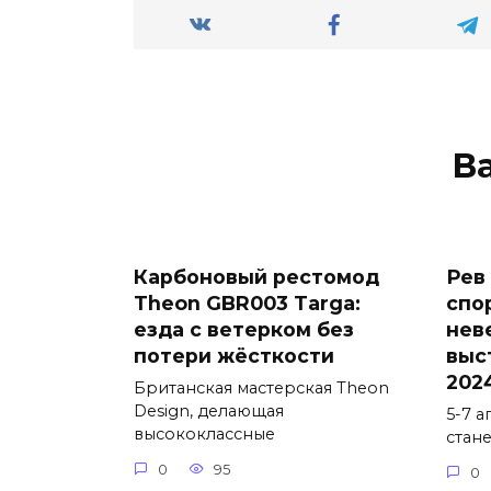
В
Карбоновый рестомод
Рев
Theon GBR003 Targa:
спо
езда с ветерком без
нев
потери жёсткости
выс
202
Британская мастерская Theon
Design, делающая
5-7 
высококлассные
стан
0
95
0