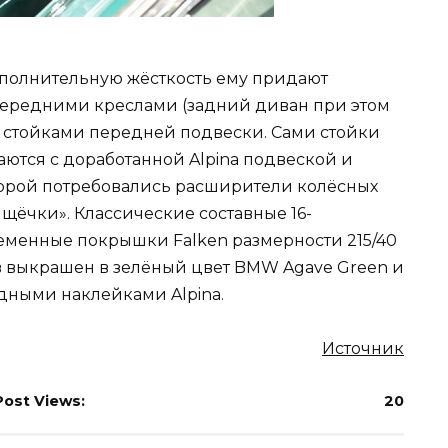
ополнительную жёсткость ему придают
а передними креслами (задний диван при этом
у стойками передней подвески. Сами стойки
етаются с доработанной Alpina подвеской и
торой потребовались расширители колёсных
щёчки». Классические составные 16-
ременные покрышки Falken размерности 215/40
зов выкрашен в зелёный цвет BMW Agave Green и
ными наклейками Alpina.
Источник
Post Views:
20