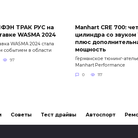
ФЭН ТРАК РУС на
Manhart CRE 700: че
тавке WASMA 2024
цилиндра со звуком
плюс дополнительн
авка WASMA 2024 стала
мощность
м событием в области
Германское тюнинг-атель
97
Manhart Performance
0
117
и
Советы
Тест драйвы
Автоспорт
Рем