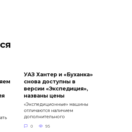
ся
УАЗ Хантер и «Буханка»
няем
снова доступны в
версии «Экспедиция»,
ля
названы цены
«Экспедиционные» машины
отличаются наличием
дополнительного
ать
0
95