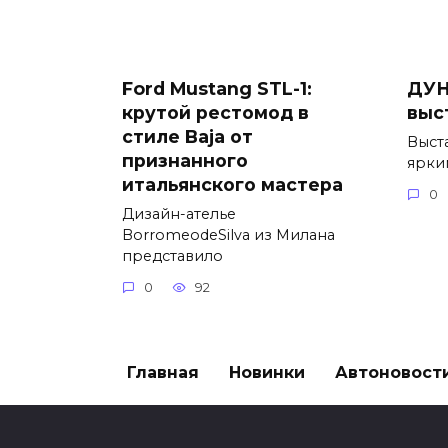
Ford Mustang STL-1:
ДУН
крутой рестомод в
выс
стиле Baja от
Выст
признанного
ярки
итальянского мастера
0
Дизайн-ателье
BorromeodeSilva из Милана
представило
0
92
Главная
Новинки
Автоновост