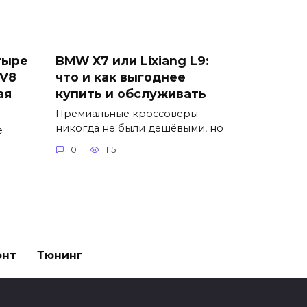
тыре
BMW X7 или Lixiang L9:
 V8
что и как выгоднее
ая
купить и обслуживать
Премиальные кроссоверы
никогда не были дешёвыми, но
е
0
115
онт
Тюнинг