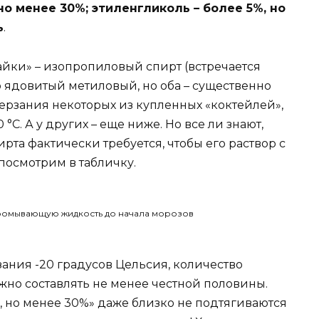
но менее 30%; этиленгликоль – более 5%, но
ь
.
йки» – изопропиловый спирт (встречается
 ядовитый метиловый, но оба – существенно
ерзания некоторых из купленных «коктейлей»,
 °C. А у других – еще ниже. Но все ли знают,
рта фактически требуется, чтобы его раствор с
 посмотрим в табличку.
ания -20 градусов Цельсия, количество
жно составлять не менее честной половины.
, но менее 30%» даже близко не подтягиваются