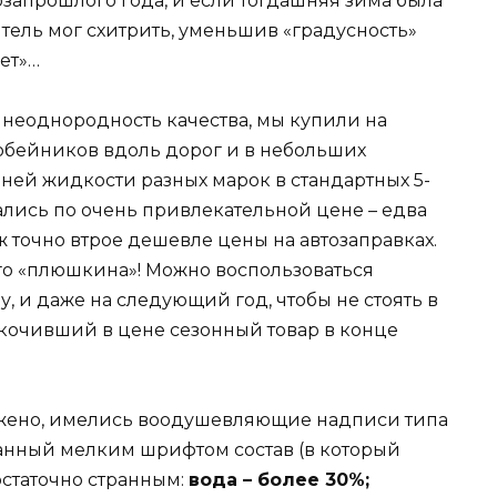
запрошлого года, и если тогдашняя зима была
тель мог схитрить, уменьшив «градусность»
дет»…
неоднородность качества, мы купили на
обейников вдоль дорог и в небольших
ней жидкости разных марок в стандартных 5-
ались по очень привлекательной цене – едва
 точно втрое дешевле цены на автозаправках.
го «плюшкина»! Можно воспользоваться
у, и даже на следующий год, чтобы не стоять в
скочивший в цене сезонный товар в конце
оложено, имелись воодушевляющие надписи типа
писанный мелким шрифтом состав (в который
остаточно странным:
вода – более 30%;