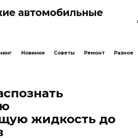
жие автомобильные
нинг
Новинки
Советы
Ремонт
Разное
распознать
ую
щую жидкость до
в