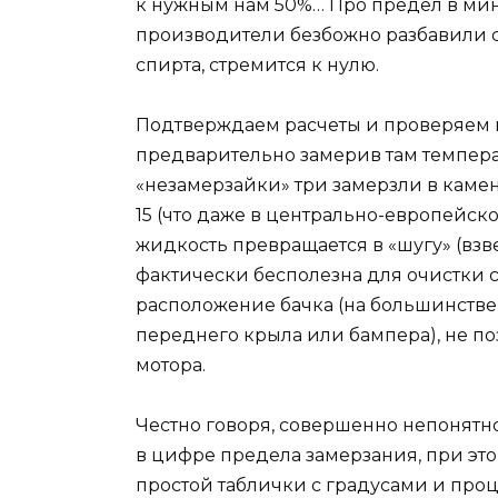
к нужным нам 50%… Про предел в мин
производители безбожно разбавили со
спирта, стремится к нулю.
Подтверждаем расчеты и проверяем 
предварительно замерив там температ
«незамерзайки» три замерзли в камень.
15 (что даже в центрально-европейско
жидкость превращается в «шугу» (взв
фактически бесполезна для очистки ст
расположение бачка (на большинств
переднего крыла или бампера), не по
мотора.
Честно говоря, совершенно непонятн
в цифре предела замерзания, при это
простой таблички с градусами и про