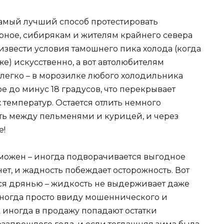
амый лучший способ протестировать
ерное, сибирякам и жителям крайнего севера
извести условия тамошнего пика холода (когда
же) искусственно, а вот автолюбителям
 легко – в морозилке любого холодильника
 до минус 18 градусов, что перекрывает
температур. Остается отлить немного
ть между пельменями и курицей, и через
е!
озможен – иногда подворачивается выгодное
т, и жадность побеждает осторожность. Вот
ся дрянью – жидкость не выдерживает даже
ногда просто ввиду мошеннического и
А иногда в продажу попадают остатки