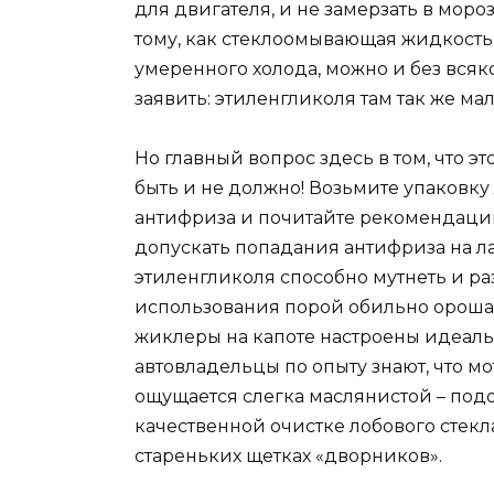
для двигателя, и не замерзать в мороз
тому, как стеклоомывающая жидкость
умеренного холода, можно и без вся
заявить: этиленгликоля там так же мал
Но главный вопрос здесь в том, что э
быть и не должно! Возьмите упаковку
антифриза и почитайте рекомендации
допускать попадания антифриза на ла
этиленгликоля способно мутнеть и ра
использования порой обильно орошает
жиклеры на капоте настроены идеаль
автовладельцы по опыту знают, что 
ощущается слегка маслянистой – подо
качественной очистке лобового стекл
стареньких щетках «дворников».