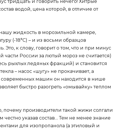
ус тридцать и говорить нечего! Хитрые
став водой, цена которой, в отличие от
нашу жидкость в морозильной камере,
уру (-18°C) – и из восьми образцов
 Это, к слову, говорит о том, что и при минус
й части России за лютый мороз не считается)
есь рыхлых ледяных фракций) и становится
екла – насос «шугу» не прокачивает, а
е современных машин он находится в нише
зволяет быстро разогреть «омывайку» теплом
о, почему производители такой жижи солгали
м честно указав состав… Тем не менее знание
центами для изопропанола (а этиловый и