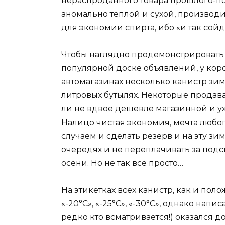
нераспроданного товара прошлого-по
аномально теплой и сухой, производи
для экономии спирта, ибо «и так сой
Чтобы наглядно продемонстрировать 
популярной доске объявлений, у кор
автомагазинах несколько канистр зим
литровых бутылях. Некоторые продав
ли не вдвое дешевле магазинной и уж
Налицо чистая экономия, мечта любо
случаем и сделать резерв и на эту зим
очередях и не переплачивать за под
осени. Но не так все просто…
На этикетках всех канистр, как и п
«-20°C», «-25°C», «-30°C», однако на
редко кто всматривается!) оказался д