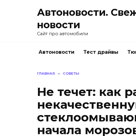
Перейти
Автоновости. Све
к
содержанию
новости
Сайт про автомобили
Автоновости
Тест драйвы
Тю
ГЛАВНАЯ
»
СОВЕТЫ
Не течет: как 
некачественн
стеклоомываю
начала морозо