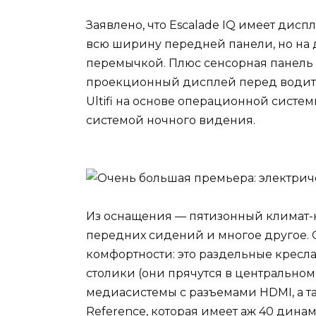
Заявлено, что Escalade IQ имеет дисп
всю ширину передней панели, но на д
перемычкой. Плюс сенсорная панель 
проекционный дисплей перед водите
Ultifi на основе операционной систе
системой ночного видения.
Из оснащения — пятизонный климат-к
передних сидений и многое другое. 
комфортности: это раздельные кресл
столики (они прячутся в центрально
медиасистемы с разъемами HDMI, а т
Reference, которая имеет аж 40 динами