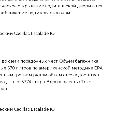
ическое открывание водительской двери в тех
приближение водителя с ключом.
и до семи посадочных мест. Объем багажника
ные 670 литров по американской методике EPA
енным третьим рядом объем отсека достигает
 ряд — все 3374 литра. Вдобавок есть eTrunk —
ров.