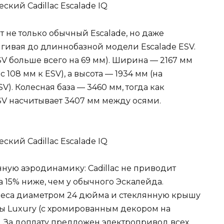
 не только обычный Escalade, но даже
ивая до длиннобазной модели Escalade ESV.
V больше всего на 69 мм). Ширина — 2167 мм
108 мм к ESV), а высота — 1934 мм (на
). Колесная база — 3460 мм, тогда как
ESV насчитывает 3407 мм между осями.
ую аэродинамику: Cadillac не приводит
на 15% ниже, чем у обычного Эскалейда.
леса диаметром 24 дюйма и стеклянную крышу
ты Luxury (с хромированным декором на
). За доплату предложен электропривод всех