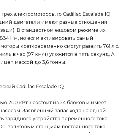
ех электромоторов, то Cadillac Escalade IQ
адний двигатели имеют разные отношения
:1 сзади). В стандартном ездовом режиме их
и 834 Нм, но если активировать самый
 моторы кратковременно смогут развить 761 л.с.
миль в час (97 км/ч) уложится в пять секунд. А
ицеп массой до 3,6 тонны.
ю 200 кВт·ч состоит из 24 блоков и имеет
насосом. Заявленный запас хода на одной
ть зарядного устройства переменного тока —
800-вольтовым станциям постоянного тока.