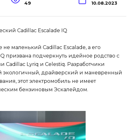
49
10.08.2023
 не маленький Cadillac Escalade, а его
 IQ призвана подчеркнуть идейное родство с
dillac Lyriq и Celestiq. Разработчики
й экологичный, драйверский и маневренный
звания, этот электромобиль не имеет
ическим бензиновым Эскалейдом.