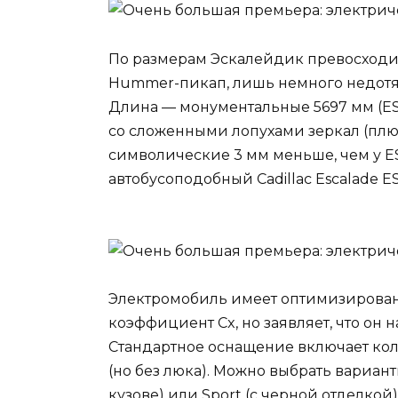
По размерам Эскалейдик превосходит
Hummer-пикап, лишь немного недотяг
Длина — монументальные 5697 мм (ES
со сложенными лопухами зеркал (плюс 
символические 3 мм меньше, чем у ESV
автобусоподобный Cadillac Escalade 
Электромобиль имеет оптимизированн
коэффициент Cx, но заявляет, что он 
Стандартное оснащение включает ко
(но без люка). Можно выбрать вариан
кузове) или Sport (с черной отделкой