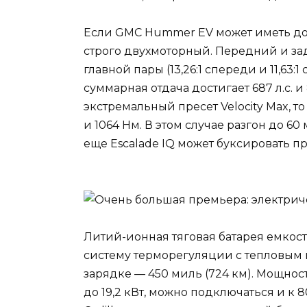
Если GMC Hummer EV может иметь до тр
строго двухмоторный. Передний и з
главной пары (13,26:1 спереди и 11,63
суммарная отдача достигает 687 л.с. 
экстремальный пресет Velocity Max, то
и 1064 Нм. В этом случае разгон до 60 
еще Escalade IQ может буксировать пр
Литий-ионная тяговая батарея емкость
систему терморегуляции с тепловым 
зарядке — 450 миль (724 км). Мощнос
до 19,2 кВт, можно подключаться и к 