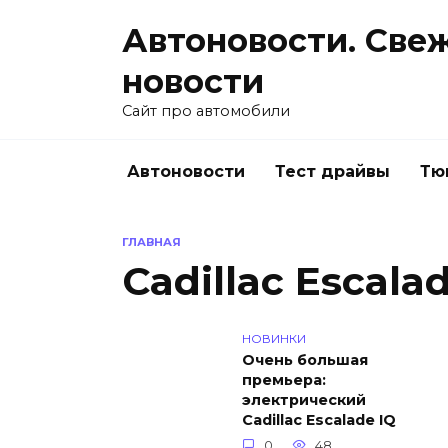
Перейти
Автоновости. Све
к
содержанию
новости
Сайт про автомобили
Автоновости
Тест драйвы
Тю
ГЛАВНАЯ
Cadillac Escala
НОВИНКИ
Очень большая
премьера:
электрический
Cadillac Escalade IQ
0
48