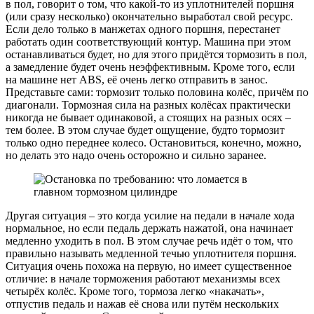
в пол, говорит о том, что какой-то из уплотнителей поршня
(или сразу несколько) окончательно выработал свой ресурс.
Если дело только в манжетах одного поршня, перестанет
работать один соответствующий контур. Машина при этом
останавливаться будет, но для этого придётся тормозить в пол,
а замедление будет очень неэффективным. Кроме того, если
на машине нет ABS, её очень легко отправить в занос.
Представьте сами: тормозит только половина колёс, причём по
диагонали. Тормозная сила на разных колёсах практически
никогда не бывает одинаковой, а стоящих на разных осях –
тем более. В этом случае будет ощущение, будто тормозит
только одно переднее колесо. Остановиться, конечно, можно,
но делать это надо очень осторожно и сильно заранее.
Другая ситуация – это когда усилие на педали в начале хода
нормальное, но если педаль держать нажатой, она начинает
медленно уходить в пол. В этом случае речь идёт о том, что
правильно называть медленной течью уплотнителя поршня.
Ситуация очень похожа на первую, но имеет существенное
отличие: в начале торможения работают механизмы всех
четырёх колёс. Кроме того, тормоза легко «накачать»,
отпустив педаль и нажав её снова или путём нескольких