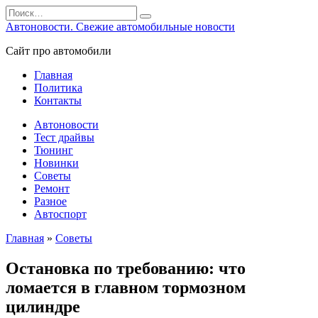
Перейти
Search
к
for:
Автоновости. Свежие автомобильные новости
содержанию
Сайт про автомобили
Главная
Политика
Контакты
Автоновости
Тест драйвы
Тюнинг
Новинки
Советы
Ремонт
Разное
Автоспорт
Главная
»
Советы
Остановка по требованию: что
ломается в главном тормозном
цилиндре