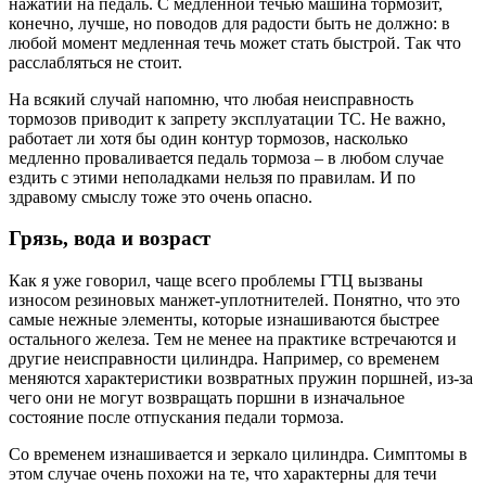
нажатий на педаль. С медленной течью машина тормозит,
конечно, лучше, но поводов для радости быть не должно: в
любой момент медленная течь может стать быстрой. Так что
расслабляться не стоит.
На всякий случай напомню, что любая неисправность
тормозов приводит к запрету эксплуатации ТС. Не важно,
работает ли хотя бы один контур тормозов, насколько
медленно проваливается педаль тормоза – в любом случае
ездить с этими неполадками нельзя по правилам. И по
здравому смыслу тоже это очень опасно.
Грязь, вода и возраст
Как я уже говорил, чаще всего проблемы ГТЦ вызваны
износом резиновых манжет-уплотнителей. Понятно, что это
самые нежные элементы, которые изнашиваются быстрее
остального железа. Тем не менее на практике встречаются и
другие неисправности цилиндра. Например, со временем
меняются характеристики возвратных пружин поршней, из-за
чего они не могут возвращать поршни в изначальное
состояние после отпускания педали тормоза.
Со временем изнашивается и зеркало цилиндра. Симптомы в
этом случае очень похожи на те, что характерны для течи