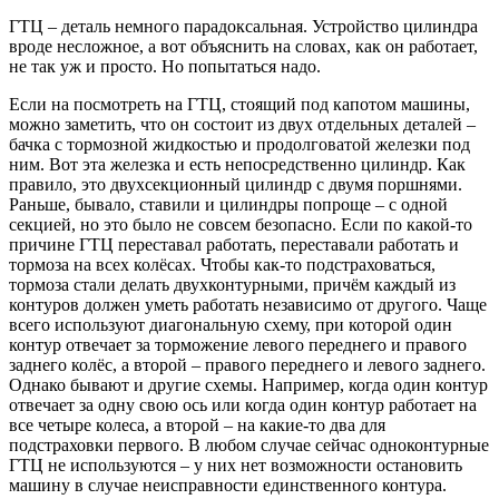
ГТЦ – деталь немного парадоксальная. Устройство цилиндра
вроде несложное, а вот объяснить на словах, как он работает,
не так уж и просто. Но попытаться надо.
Если на посмотреть на ГТЦ, стоящий под капотом машины,
можно заметить, что он состоит из двух отдельных деталей –
бачка с тормозной жидкостью и продолговатой железки под
ним. Вот эта железка и есть непосредственно цилиндр. Как
правило, это двухсекционный цилиндр с двумя поршнями.
Раньше, бывало, ставили и цилиндры попроще – с одной
секцией, но это было не совсем безопасно. Если по какой-то
причине ГТЦ переставал работать, переставали работать и
тормоза на всех колёсах. Чтобы как-то подстраховаться,
тормоза стали делать двухконтурными, причём каждый из
контуров должен уметь работать независимо от другого. Чаще
всего используют диагональную схему, при которой один
контур отвечает за торможение левого переднего и правого
заднего колёс, а второй – правого переднего и левого заднего.
Однако бывают и другие схемы. Например, когда один контур
отвечает за одну свою ось или когда один контур работает на
все четыре колеса, а второй – на какие-то два для
подстраховки первого. В любом случае сейчас одноконтурные
ГТЦ не используются – у них нет возможности остановить
машину в случае неисправности единственного контура.