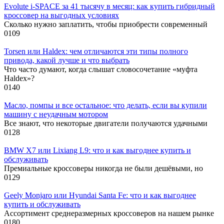
Evolute i-SPACE за 41 тысячу в месяц: как купить гибридный
кроссовер на выгодных условиях
Сколько нужно заплатить, чтобы приобрести современный
0
109
Torsen или Haldex: чем отличаются эти типы полного
привода, какой лучше и что выбрать
Что часто думают, когда слышат словосочетание «муфта
Haldex»?
0
140
Масло, помпы и все остальное: что делать, если вы купили
машину с неудачным мотором
Все знают, что некоторые двигатели получаются удачными
0
128
BMW X7 или Lixiang L9: что и как выгоднее купить и
обслуживать
Премиальные кроссоверы никогда не были дешёвыми, но
0
129
Geely Monjaro или Hyundai Santa Fe: что и как выгоднее
купить и обслуживать
Ассортимент среднеразмерных кроссоверов на нашем рынке
0
180