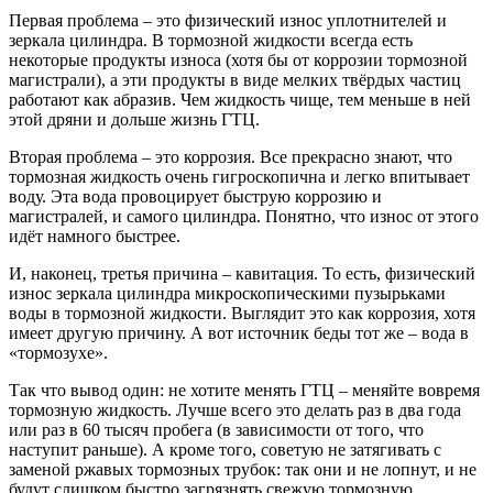
Первая проблема – это физический износ уплотнителей и
зеркала цилиндра. В тормозной жидкости всегда есть
некоторые продукты износа (хотя бы от коррозии тормозной
магистрали), а эти продукты в виде мелких твёрдых частиц
работают как абразив. Чем жидкость чище, тем меньше в ней
этой дряни и дольше жизнь ГТЦ.
Вторая проблема – это коррозия. Все прекрасно знают, что
тормозная жидкость очень гигроскопична и легко впитывает
воду. Эта вода провоцирует быструю коррозию и
магистралей, и самого цилиндра. Понятно, что износ от этого
идёт намного быстрее.
И, наконец, третья причина – кавитация. То есть, физический
износ зеркала цилиндра микроскопическими пузырьками
воды в тормозной жидкости. Выглядит это как коррозия, хотя
имеет другую причину. А вот источник беды тот же – вода в
«тормозухе».
Так что вывод один: не хотите менять ГТЦ – меняйте вовремя
тормозную жидкость. Лучше всего это делать раз в два года
или раз в 60 тысяч пробега (в зависимости от того, что
наступит раньше). А кроме того, советую не затягивать с
заменой ржавых тормозных трубок: так они и не лопнут, и не
будут слишком быстро загрязнять свежую тормозную