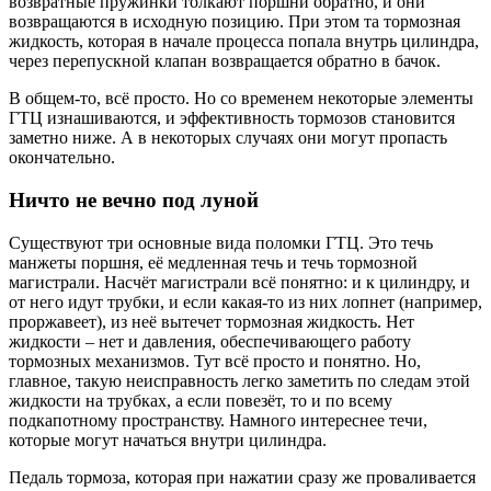
возвратные пружинки толкают поршни обратно, и они
возвращаются в исходную позицию. При этом та тормозная
жидкость, которая в начале процесса попала внутрь цилиндра,
через перепускной клапан возвращается обратно в бачок.
В общем-то, всё просто. Но со временем некоторые элементы
ГТЦ изнашиваются, и эффективность тормозов становится
заметно ниже. А в некоторых случаях они могут пропасть
окончательно.
Ничто не вечно под луной
Существуют три основные вида поломки ГТЦ. Это течь
манжеты поршня, её медленная течь и течь тормозной
магистрали. Насчёт магистрали всё понятно: и к цилиндру, и
от него идут трубки, и если какая-то из них лопнет (например,
проржавеет), из неё вытечет тормозная жидкость. Нет
жидкости – нет и давления, обеспечивающего работу
тормозных механизмов. Тут всё просто и понятно. Но,
главное, такую неисправность легко заметить по следам этой
жидкости на трубках, а если повезёт, то и по всему
подкапотному пространству. Намного интереснее течи,
которые могут начаться внутри цилиндра.
Педаль тормоза, которая при нажатии сразу же проваливается