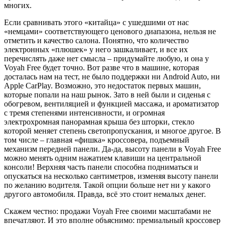
многих.
Если сравнивать этого «китайца» с ушедшими от нас
«немцами» соответствующего ценового диапазона, нельзя не
отметить и качество салона. Понятно, что количество
электронных «плюшек» у него зашкаливает, и все их
перечислять даже нет смысла – придумайте любую, и она у
Voyah Free будет точно. Вот разве что в машине, которая
досталась нам на тест, не было поддержки ни Android Auto, ни
Apple CarPlay. Возможно, это недостаток первых машин,
которые попали на наш рынок. Зато в ней были и сиденья с
обогревом, вентиляцией и функцией массажа, и ароматизатор
с тремя степенями интенсивности, и огромная
электрохромная панорамная крыша без шторки, стекло
которой меняет степень светопропускания, и многое другое. В
том числе – главная «фишка» кроссовера, подъемный
механизм передней панели. Да-да, высоту панели в Voyah Free
можно менять одним нажатием клавиши на центральной
консоли! Верхняя часть панели способна подниматься и
опускаться на несколько сантиметров, изменяя высоту панели
по желанию водителя. Такой опции больше нет ни у какого
другого автомобиля. Правда, всё это стоит немалых денег.
Скажем честно: продажи Voyah Free своими масштабами не
впечатляют. И это вполне объяснимо: премиальный кроссовер