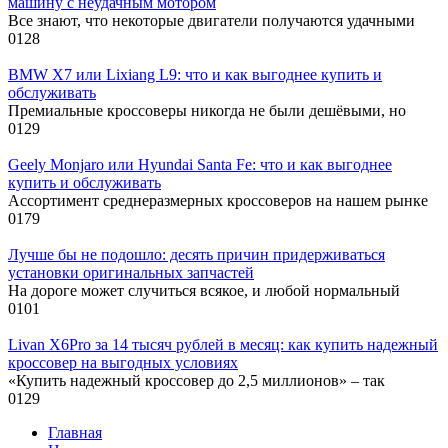
машину с неудачным мотором
Все знают, что некоторые двигатели получаются удачными
0
128
BMW X7 или Lixiang L9: что и как выгоднее купить и
обслуживать
Премиальные кроссоверы никогда не были дешёвыми, но
0
129
Geely Monjaro или Hyundai Santa Fe: что и как выгоднее
купить и обслуживать
Ассортимент среднеразмерных кроссоверов на нашем рынке
0
179
Лучше бы не подошло: десять причин придерживаться
установки оригинальных запчастей
На дороге может случиться всякое, и любой нормальный
0
101
Livan X6Pro за 14 тысяч рублей в месяц: как купить надежный
кроссовер на выгодных условиях
«Купить надежный кроссовер до 2,5 миллионов» – так
0
129
Главная