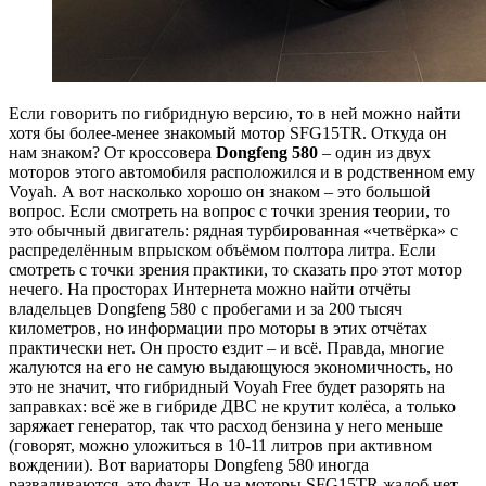
Если говорить по гибридную версию, то в ней можно найти
хотя бы более-менее знакомый мотор SFG15TR. Откуда он
нам знаком? От кроссовера
Dongfeng 580
– один из двух
моторов этого автомобиля расположился и в родственном ему
Voyah. А вот насколько хорошо он знаком – это большой
вопрос. Если смотреть на вопрос с точки зрения теории, то
это обычный двигатель: рядная турбированная «четвёрка» с
распределённым впрыском объёмом полтора литра. Если
смотреть с точки зрения практики, то сказать про этот мотор
нечего. На просторах Интернета можно найти отчёты
владельцев Dongfeng 580 с пробегами и за 200 тысяч
километров, но информации про моторы в этих отчётах
практически нет. Он просто ездит – и всё. Правда, многие
жалуются на его не самую выдающуюся экономичность, но
это не значит, что гибридный Voyah Free будет разорять на
заправках: всё же в гибриде ДВС не крутит колёса, а только
заряжает генератор, так что расход бензина у него меньше
(говорят, можно уложиться в 10-11 литров при активном
вождении). Вот вариаторы Dongfeng 580 иногда
разваливаются, это факт. Но на моторы SFG15TR жалоб нет.