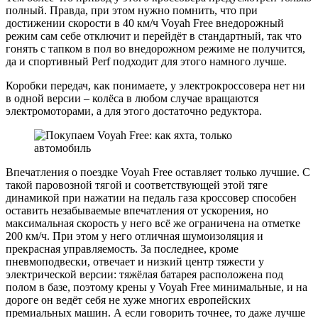
полный. Правда, при этом нужно помнить, что при
достижении скорости в 40 км/ч Voyah Free внедорожный
режим сам себе отключит и перейдёт в стандартный, так что
гонять с тапком в пол во внедорожном режиме не получится,
да и спортивный Perf подходит для этого намного лучше.
Коробки передач, как понимаете, у электрокроссовера нет ни
в одной версии – колёса в любом случае вращаются
электромоторами, а для этого достаточно редуктора.
Впечатления о поездке Voyah Free оставляет только лучшие. С
такой паровозной тягой и соответствующей этой тяге
динамикой при нажатии на педаль газа кроссовер способен
оставить незабываемые впечатления от ускорения, но
максимальная скорость у него всё же ограничена на отметке
200 км/ч. При этом у него отличная шумоизоляция и
прекрасная управляемость. За последнее, кроме
пневмоподвески, отвечает и низкий центр тяжести у
электрической версии: тяжёлая батарея расположена под
полом в базе, поэтому крены у Voyah Free минимальные, и на
дороге он ведёт себя не хуже многих европейских
премиальных машин. А если говорить точнее, то даже лучше