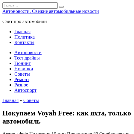
Перейти
Search
к
for:
Автоновости. Свежие автомобильные новости
содержанию
Сайт про автомобили
Главная
Политика
Контакты
Автоновости
Тест драйвы
Тюнинг
Новинки
Советы
Ремонт
Разное
Автоспорт
Главная
»
Советы
Покупаем Voyah Free: как яхта, только
автомобиль
Автор
admin
На чтение
10 мин
Просмотров
80
Опубликовано