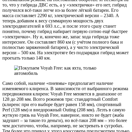
то, что у гибрида ДВС есть, а у «электрички» его нет, гибрид
получился всё-таки легче из-за более лёгкой батареи. Его
масса составляет 2290 кг, электрической версии – 2340. А
теперь добавим к весу суммарную мощность двух
электродвигателей в 693 л.с., и после этого сразу станет
понятно, почему гибрид набирает первую сотню ещё быстрее
«электрички». Ну и, конечно же, запас хода гибрида тоже
интереснее. Он составляет 860 км (с учётом полного бака и
полностью заряженной батареи), а у чисто электрической
версии – 500 км. На электротяге без подзарядки гибрид может
проехать только 140 км.
Само собой, наличие «пневмы» предполагает наличие
изменяемого клиренса. В зависимости от выбранного режима
передвижения клиренс Voyah Free меняется в диапазоне от
128 до 208 мм. Всего режимов три: стандартный Comfort
(клиренс при его выборе будет равен 158 мм), спортивный
Perf (128 мм) и внедорожный Outing (208 мм). Лезть в самую
жуткую грязь на Voyah Free, наверное, никто не будет (жаба
задушит – за такие-то деньги), но всё-таки 208 мм – это более
чем достаточно, чтобы, например, не застревать в сугробах.
Тем более что привод у этого кроссовера предусмотрен только