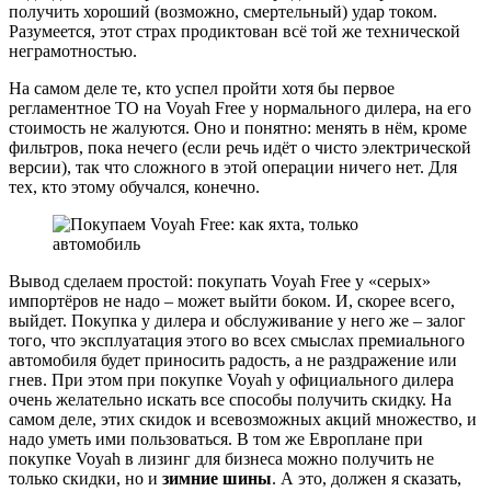
получить хороший (возможно, смертельный) удар током.
Разумеется, этот страх продиктован всё той же технической
неграмотностью.
На самом деле те, кто успел пройти хотя бы первое
регламентное ТО на Voyah Free у нормального дилера, на его
стоимость не жалуются. Оно и понятно: менять в нём, кроме
фильтров, пока нечего (если речь идёт о чисто электрической
версии), так что сложного в этой операции ничего нет. Для
тех, кто этому обучался, конечно.
Вывод сделаем простой: покупать Voyah Free у «серых»
импортёров не надо – может выйти боком. И, скорее всего,
выйдет. Покупка у дилера и обслуживание у него же – залог
того, что эксплуатация этого во всех смыслах премиального
автомобиля будет приносить радость, а не раздражение или
гнев. При этом при покупке Voyah у официального дилера
очень желательно искать все способы получить скидку. На
самом деле, этих скидок и всевозможных акций множество, и
надо уметь ими пользоваться. В том же Европлане при
покупке Voyah в лизинг для бизнеса можно получить не
только скидки, но и
зимние шины
. А это, должен я сказать,