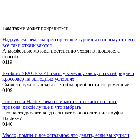
Вам также может понравиться
Наддуваем: чем компрессор лучше турбины и почему от него
всё-таки отказываются
Атмосферные моторы постепенно уходят в прошлое, а
способы
0
119
Evolute i-SPACE за 41 тысячу в месяц: как купить гибридный
кроссовер на выгодных условиях
Сколько нужно заплатить, чтобы приобрести современный
0
109
Torsen или Haldex: чем отличаются эти типы полного
привода, какой лучше и что выбрать
Что часто думают, когда слышат словосочетание «муфта
Haldex»?
0
140
Масло, помпы и все остальное: что делать, если вы купили