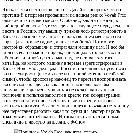
Что касается всего остального… Давайте говорить честно:
претензий к первым проданным на нашем рынке Voyah Free
было действительно много. Особенно, как ни странно, к
гибридной версии. Тут суть дела в следующем: перед тем, как
ввезти в Россию, эту машину приходилось регистрировать в
Китае на физическое лицо с использованием местной сим-
карты (ага, это же гаджет, а не автомобиль). Потом все
настройки сбрасывали и отправляли машину нам. И всё бы
ничего, если б мастер-пароль, с помощью которого можно
обновить или «обнулить» машину, не оставался у того
китайца, на которого машину впервые зарегистрировали в
Китае. Новым владельцам в России приходилось пускаться на
разные хитрости (в том числе и на приобретение китайской
симки), чтобы кроссовер наконец-то перестал воспринимать
российского владельца как гостя и позволял хотя бы
нормально садиться в машину, а не складываться в три
погибели в попытке заползти в кресло той конфигурации,
которую оставил после себя щуплый китаец и которое
осталось в памяти. А если машина внезапно «зависнет» или у
неё перестанет работать какая-то функция, мастер-пароль
тоже может потребоваться. И тогда опять остаётся только
энергично и яростно танцевать с бубном.