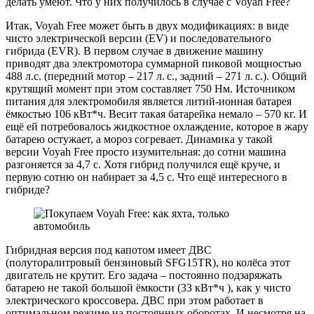
делать умеют. Что у них получилось в случае с Voyah Free?
Итак, Voyah Free может быть в двух модификациях: в виде
чисто электрической версии (EV) и последовательного
гибрида (EVR). В первом случае в движение машину
приводят два электромотора суммарной пиковой мощностью
488 л.с. (передний мотор – 217 л. с., задний – 271 л. с.). Общий
крутящий момент при этом составляет 750 Нм. Источником
питания для электромобиля является литий-ионная батарея
ёмкостью 106 кВт*ч. Весит такая батарейка немало – 570 кг. И
ещё ей потребовалось жидкостное охлаждение, которое в жару
батарею остужает, а мороз согревает. Динамика у такой
версии Voyah Free просто изумительная: до сотни машина
разгоняется за 4,7 с. Хотя гибрид получился ещё круче, и
первую сотню он набирает за 4,5 с. Что ещё интересного в
гибриде?
Гибридная версия под капотом имеет ДВС
(полуторалитровый бензиновый SFG15TR), но колёса этот
двигатель не крутит. Его задача – постоянно подзаряжать
батарею не такой большой ёмкости (33 кВт*ч ), как у чисто
электрического кроссовера. ДВС при этом работает в
оптимальном режиме на постоянных оборотах. И несмотря на