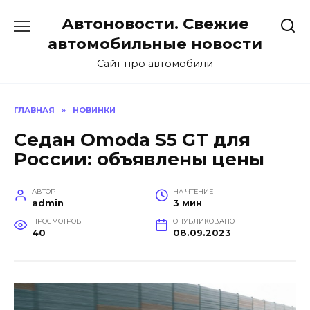
Перейти
Автоновости. Свежие
к
содержанию
автомобильные новости
Сайт про автомобили
ГЛАВНАЯ
»
НОВИНКИ
Седан Omoda S5 GT для
России: объявлены цены
АВТОР
НА ЧТЕНИЕ
admin
3 мин
ПРОСМОТРОВ
ОПУБЛИКОВАНО
40
08.09.2023