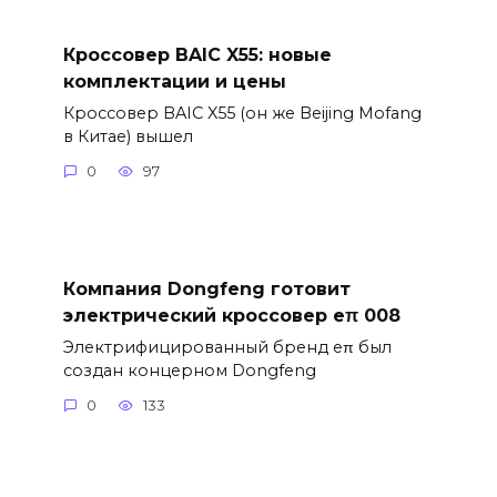
Кроссовер BAIC X55: новые
комплектации и цены
Кроссовер BAIC X55 (он же Beijing Mofang
в Китае) вышел
0
97
Компания Dongfeng готовит
электрический кроссовер eπ 008
Электрифицированный бренд eπ был
создан концерном Dongfeng
0
133