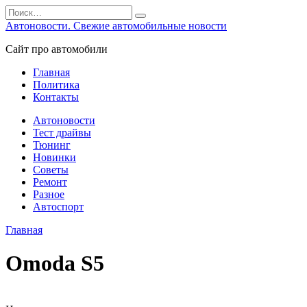
Перейти
Search
к
for:
Автоновости. Свежие автомобильные новости
содержанию
Сайт про автомобили
Главная
Политика
Контакты
Автоновости
Тест драйвы
Тюнинг
Новинки
Советы
Ремонт
Разное
Автоспорт
Главная
Omoda S5