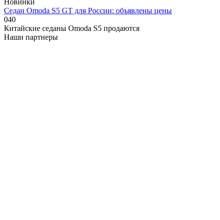
Новинки
Седан Omoda S5 GT для России: объявлены цены
0
40
Китайские седаны Omoda S5 продаются
Наши партнеры