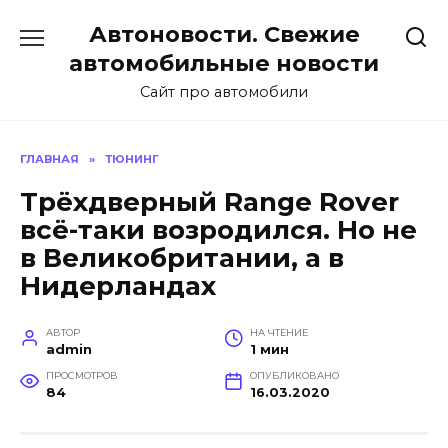
Перейти
Автоновости. Свежие
к
содержанию
автомобильные новости
Сайт про автомобили
ГЛАВНАЯ
»
ТЮНИНГ
Трёхдверный Range Rover
всё-таки возродился. Но не
в Великобритании, а в
Нидерландах
АВТОР
НА ЧТЕНИЕ
admin
1 мин
ПРОСМОТРОВ
ОПУБЛИКОВАНО
84
16.03.2020